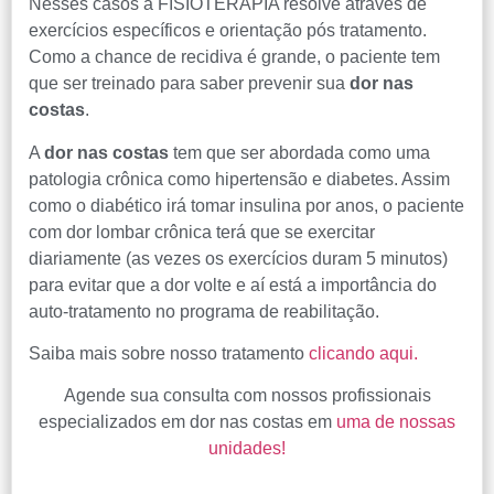
Nesses casos a FISIOTERAPIA resolve através de
exercícios específicos e orientação pós tratamento.
Como a chance de recidiva é grande, o paciente tem
que ser treinado para saber prevenir sua
dor nas
costas
.
A
dor nas costas
tem que ser abordada como uma
patologia crônica como hipertensão e diabetes. Assim
como o diabético irá tomar insulina por anos, o paciente
com dor lombar crônica terá que se exercitar
Central de
diariamente (as vezes os exercícios duram 5 minutos)
atendimento
para evitar que a dor volte e aí está a importância do
auto-tratamento no programa de reabilitação.
Antes de iniciar o seu tratamento, iremos fazer uma
Saiba mais sobre nosso tratamento
clicando aqui.
avaliação clínica da sua coluna e nossos profissionais
Agende sua consulta com nossos profissionais
indicarão qual o melhor caminho a ser seguido.
especializados em dor nas costas em
uma de nossas
unidades!
Cidade de São Paulo: