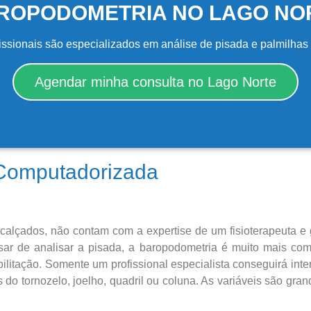
ROPODOMETRIA NO LAGO NO
issionais são especializados em análise de pisada e palmilhas
Agendar minha consulta no Lago Norte
 Computadorizada
 calçados, não contam com a expertise de um fisioterapeuta 
ar de analisar a pisada, a baropodometria é muito mais com
bilitação. Somente um profissional especialista conseguirá int
is do tornozelo, joelho, quadril ou coluna. As variáveis são gr