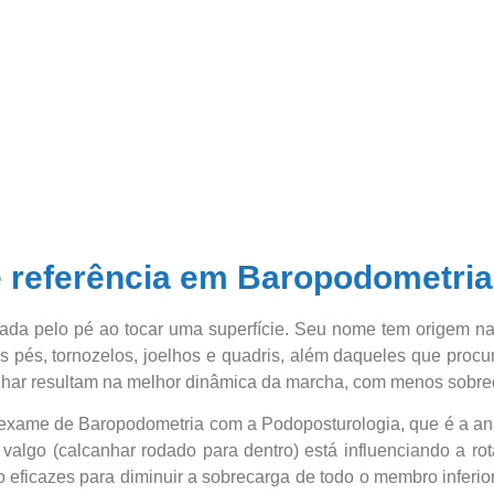
 é referência em Baropodometria
tada pelo pé ao tocar uma superfície. Seu nome tem origem 
 pés, tornozelos, joelhos e quadris, além daqueles que procur
har resultam na melhor dinâmica da marcha, com menos sobrec
o exame de Baropodometria com a Podoposturologia, que é a anál
 valgo (calcanhar rodado para dentro) está influenciando a rot
o eficazes para diminuir a sobrecarga de todo o membro inferi