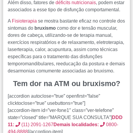
Além disso, fatores de
déficits nutricionais
, podem estar
associados a esse tipo de disfunção comportamental.
A
Fisioterapia
se mostra bastante eficaz no controle dos
sintomas do
bruxismo
como dor e tensão muscular,
dores de cabeça, utilizando-se de terapia manual,
exercícios respiratórios e de relaxamento, eletroterapia,
laserterapia, calor, acupuntura, assim como técnicas
específicas para o tratamento das disfunções
temporomandibulares, reeducação da postura e demais
desarmonias comumente associadas ao bruxismo.
Tem dor na ATM ou bruxismo?
Central de
[accordion autoclose=”true” openfirst=”false”
clicktoclose=”true” usebuttons=”true”]
atendimento
[accordion-item id=”ver-fone1″ class=”ver-telefone”
state=”closed” title=”MARQUE SUA CONSULTA”]
DDD
Antes de iniciar o seu tratamento, iremos fazer uma
11:
(11) 2091-1267
Demais localidades:
0800-
avaliação clínica da sua coluna e nossos profissionais
494-8888
[/accordion-item]