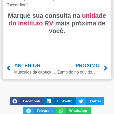
indicarão qual o melhor caminho a ser seguido.
[/accordion]
Marque sua consulta na
unidade
Cidade de São Paulo:
do Instituto RV
mais próxima de
você.
(011) 2091-1267
Demais Localidades:
0800 494 8888
ANTERIOR
PRÓXIMO
Músculos da cabeça possuem grande resistência. Mas os distúrbios da articulação Temporo Mandibular estão cada vez mais presentes, devido a desequilíbrios musculares e hábitos diários!
Zumbido no ouvido. A fisioterapia pode ajudar?
Facebook
LinkedIn
Twitter
Telegram
WhatsApp