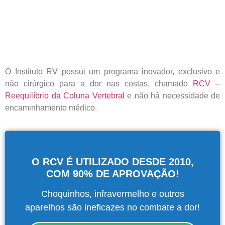
O Instituto RV possui um programa inovador, exclusivo e
não cirúrgico para a dor nas costas, chamado
RCV –
Reequilíbrio da Coluna Vertebral
e n
ão há necessidade de
encaminhamento médico.
Central de
atendimento
O RCV É UTILIZADO DESDE 2010,
Antes de iniciar o seu tratamento, iremos fazer uma
COM 90% DE APROVAÇÃO!
avaliação clínica da sua coluna e nossos profissionais
indicarão qual o melhor caminho a ser seguido.
Choquinhos, infravermelho e outros
aparelhos são ineficazes no combate a dor!
Cidade de São Paulo: