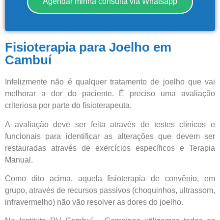
Agendar minha consulta via Whatsapp
Fisioterapia para Joelho em
Cambuí
Central de
Infelizmente não é qualquer tratamento de joelho que vai
melhorar a dor do paciente. É preciso uma avaliação
atendimento
criteriosa por parte do fisioterapeuta.
A avaliação deve ser feita através de testes clínicos e
Antes de iniciar o seu tratamento, iremos fazer uma
funcionais para identificar as alterações que devem ser
avaliação clínica da sua coluna e nossos profissionais
indicarão qual o melhor caminho a ser seguido.
restauradas através de exercícios específicos e Terapia
Manual.
Cidade de São Paulo:
Como dito acima, aquela fisioterapia de convênio, em
grupo, através de recursos passivos (choquinhos, ultrassom,
(011) 2091-1267
infravermelho) não vão resolver as dores do joelho.