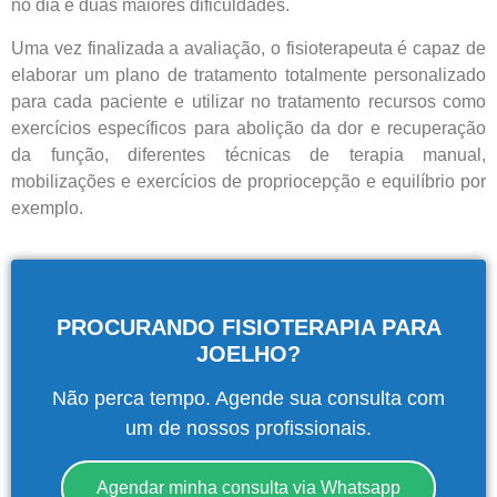
no dia e duas maiores dificuldades.
Uma vez finalizada a avaliação, o fisioterapeuta é capaz de
elaborar um plano de tratamento totalmente personalizado
para cada paciente e utilizar no tratamento recursos como
exercícios específicos para abolição da dor e recuperação
da função, diferentes técnicas de terapia manual,
mobilizações e exercícios de propriocepção e equilíbrio por
exemplo.
Central de
PROCURANDO FISIOTERAPIA PARA
JOELHO?
atendimento
Não perca tempo. Agende sua consulta com
Antes de iniciar o seu tratamento, iremos fazer uma
um de nossos profissionais.
avaliação clínica da sua coluna e nossos profissionais
indicarão qual o melhor caminho a ser seguido.
Agendar minha consulta via Whatsapp