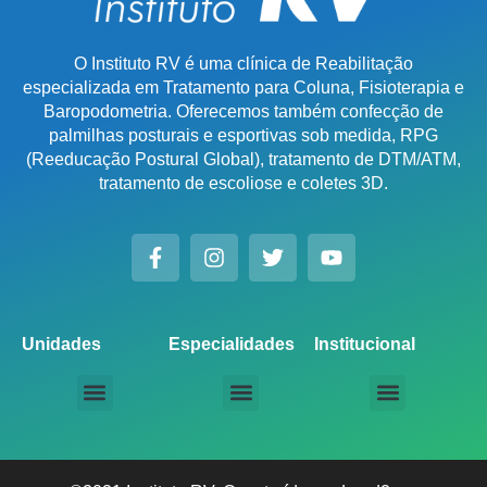
O Instituto RV é uma clínica de Reabilitação
especializada em Tratamento para Coluna, Fisioterapia e
Baropodometria. Oferecemos também confecção de
palmilhas posturais e esportivas sob medida, RPG
(Reeducação Postural Global), tratamento de DTM/ATM,
tratamento de escoliose e coletes 3D.
Unidades
Especialidades
Institucional
Unidade Chácara Santo Antônio
Unidade Saúde / Ipiranga
Unidade Moema
Unidade Perdizes
Unidade Santana
Unidade Tatuapé
Unidade Guarulhos – SP
Unidade Alphaville – SP
Unidade Campinas – Cambuí
Unidade Campinas – Barão Geraldo
Unidade Santo André – SP
Unidade São Bernardo do Campo – SP
Unidade São José dos Campos – SP
Unidade Sorocaba – SP
Unidade Lago Norte – DF
Unidade Porto Alegre – Vila Assunção
Unidade Prado – BH
Unidade Uberaba
Unidade Goiânia – GO
Unidade Londrina – PR
Tratamento para Coluna
Baropodometria Computadorizada
Palmilhas Ortopédicas
Palmilhas Esportivas
Tratamento para DTM – Distúrbio Temporomandibular
RPG – Reeducação Postural Global
Fisioterapia Online
Seja um Licenciado IRV