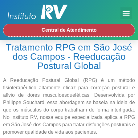
Central de Atendimento
Tratamento RPG em São José
dos Campos - Reeducação
Postural Global
A Reeducação Postural Global (RPG) é um método
fisioterapêutico altamente eficaz para correção postural e
alívio de dores musculoesqueléticas. Desenvolvida por
Philippe Souchard, essa abordagem se baseia na ideia de
que os músculos do corpo trabalham de forma interligada.
No Instituto RV, nossa equipe especializada aplica a RPG
em São José dos Campos para tratar disfunções posturais e
promover qualidade de vida aos pacientes.