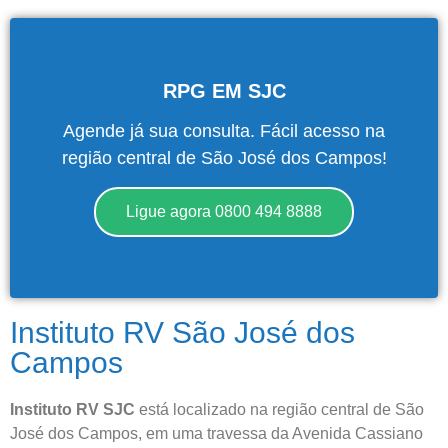
Antes de iniciar o seu tratamento, iremos fazer uma
avaliação clínica da sua coluna e nossos profissionais
indicarão qual o melhor caminho a ser seguido.
RPG EM SJC
Cidade de São Paulo:
Agende já sua consulta. Fácil acesso na
região central de São José dos Campos!
(011) 2091-1267
Ligue agora 0800 494 8888
Demais Localidades:
0800 494 8888
Instituto RV São José dos
Campos
Instituto RV SJC
está localizado na região central de São
José dos Campos, em uma travessa da Avenida Cassiano