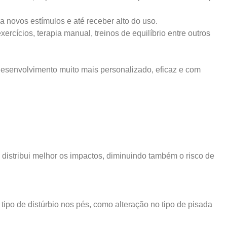
Demais Localidades:
 novos estímulos e até receber alto do uso.
cícios, terapia manual, treinos de equilíbrio entre outros
0800 494 8888
 desenvolvimento muito mais personalizado, eficaz e com
istribui melhor os impactos, diminuindo também o risco de
ipo de distúrbio nos pés, como alteração no tipo de pisada