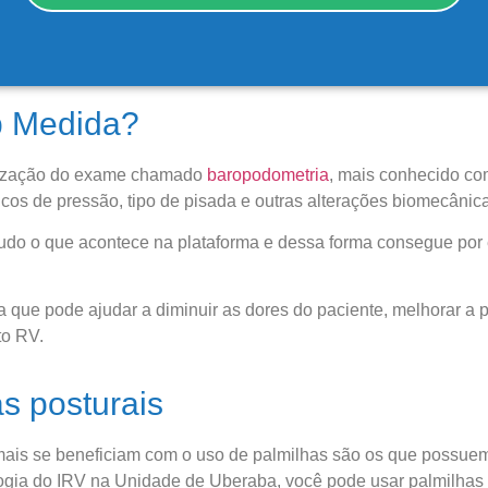
 Medida?​
ealização do exame chamado
baropodometria
, mais conhecido co
picos de pressão, tipo de pisada e outras alterações biomecânic
Cen
o o que acontece na plataforma e dessa forma consegue por ex
Antes de inicia
 que pode ajudar a diminuir as dores do paciente, melhorar a
coluna e no
to RV.
s posturais
ais se beneficiam com o uso de palmilhas são os que possuem 
gia do IRV na Unidade de Uberaba, você pode usar palmilhas nos