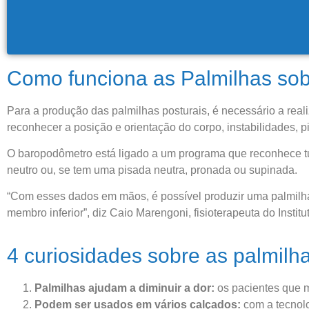
Como funciona as Palmilhas sob
Para a produção das palmilhas posturais, é necessário a r
reconhecer a posição e orientação do corpo, instabilidades, 
O baropodômetro está ligado a um programa que reconhece tud
neutro ou, se tem uma pisada neutra, pronada ou supinada.
“Com esses dados em mãos, é possível produzir uma palmilha
membro inferior”, diz Caio Marengoni, fisioterapeuta do Institu
4 curiosidades sobre as palmilha
Palmilhas ajudam a diminuir a dor:
os pacientes que m
Podem ser usados em vários calçados:
com a tecnolo