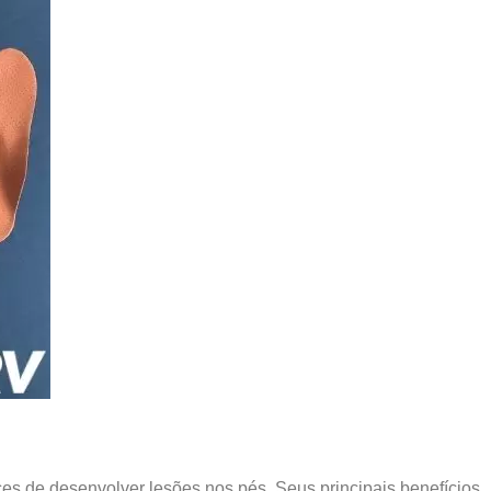
nces de desenvolver lesões nos pés. Seus principais benefícios