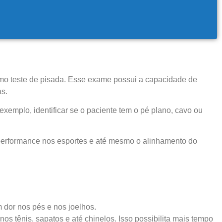
mo teste de pisada. Esse exame possui a capacidade de
as.
tral de atendimento
emplo, identificar se o paciente tem o pé plano, cavo ou
r o seu tratamento, iremos fazer uma avaliação clínica da sua
 performance nos esportes e até mesmo o alinhamento do
ssos profissionais indicarão qual o melhor caminho a ser
seguido.
Cidade de São Paulo:
dor nos pés e nos joelhos.
(011) 2091-1267
 tênis, sapatos e até chinelos. Isso possibilita mais tempo