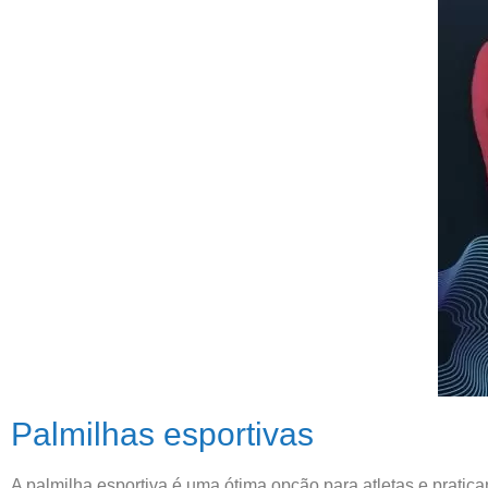
Palmilhas esportivas
A palmilha esportiva é uma ótima opção para atletas e pratica