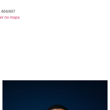
 404/407
er no mapa