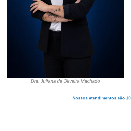
Dra. Juliana de Oliveira Machado
Nossos atendimentos são 10