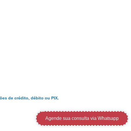
Demais Localidades:
0800 494 8888
ões de crédito, débito ou PIX.
Agende sua consulta via Whatsapp