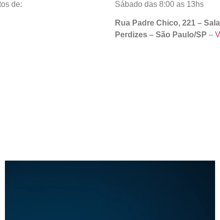
tos de:
Sábado das 8:00 as 13hs
Rua Padre Chico, 221 – Sala
Perdizes – São Paulo/SP
–
V