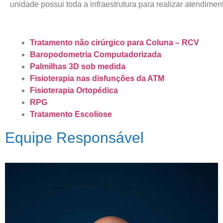
unidade possui toda a infraestrutura para realizar atendimen
Tratamento não cirúrgico para Coluna – RCV
Baropodometria Computadorizada
Palmilhas 3D sob medida
Fisioterapia nas disfunções da ATM
Fisioterapia Ortopédica
RPG
Tratamento Escoliose
Equipe Responsável