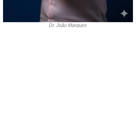
Dr. João Marques
tral de atendimento
r o seu tratamento, iremos fazer uma avaliação clínica da sua
ssos profissionais indicarão qual o melhor caminho a ser
seguido.
Cidade de São Paulo:
(011) 2091-1267