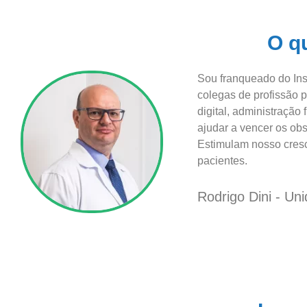
O q
Sou franqueado do Ins
colegas de profissão 
digital, administraçã
ajudar a vencer os ob
Estimulam nosso cresci
pacientes.
Rodrigo Dini - Un