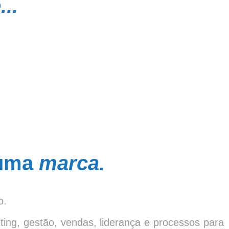
...
 uma
marca.
o.
ing, gestão, vendas, liderança e processos para