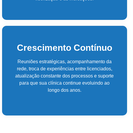
Crescimento Contínuo
Reuniões estratégicas, acompanhamento da
rede, troca de experiências entre licenciados,
atualização constante dos processos e suporte
tral de atendimento
para que sua clínica continue evoluindo ao
longo dos anos.
r o seu tratamento, iremos fazer uma avaliação clínica da sua
ssos profissionais indicarão qual o melhor caminho a ser
seguido.
Cidade de São Paulo: