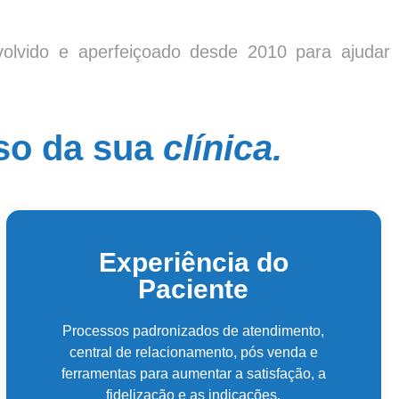
olvido e aperfeiçoado desde 2010 para ajudar
so da sua
clínica.
Experiência do
Paciente
Processos padronizados de atendimento,
central de relacionamento, pós venda e
ferramentas para aumentar a satisfação, a
fidelização e as indicações.