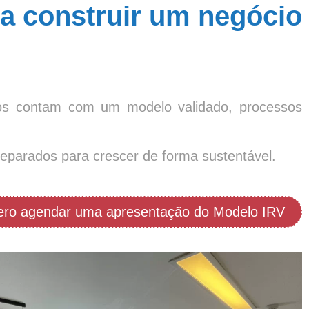
a construir um negócio
(011) 2091-1267
Demais Localidades:
0800 494 8888
iados contam com um modelo validado, processos
preparados para crescer de forma sustentável.
ro agendar uma apresentação do Modelo IRV