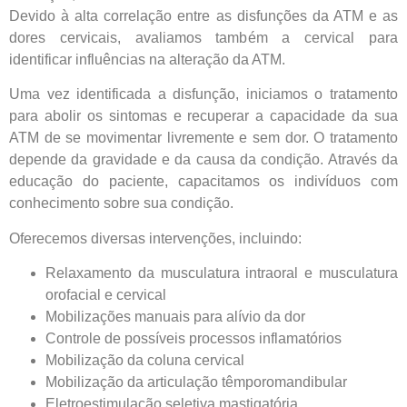
Devido à alta correlação entre as disfunções da ATM e as
Central de
dores cervicais, avaliamos também a cervical para
identificar influências na alteração da ATM.
atendimento
Uma vez identificada a disfunção, iniciamos o tratamento
para abolir os sintomas e recuperar a capacidade da sua
Antes de iniciar o seu tratamento, iremos fazer uma
ATM de se movimentar livremente e sem dor. O tratamento
avaliação clínica da sua coluna e nossos profissionais
depende da gravidade e da causa da condição. Através da
indicarão qual o melhor caminho a ser seguido.
educação do paciente, capacitamos os indivíduos com
conhecimento sobre sua condição.
Cidade de São Paulo:
Oferecemos diversas intervenções, incluindo:
(011) 2091-1267
Relaxamento da musculatura intraoral e musculatura
orofacial e cervical
Demais Localidades:
Mobilizações manuais para alívio da dor
Controle de possíveis processos inflamatórios
0800 494 8888
Mobilização da coluna cervical
Mobilização da articulação têmporomandibular
Eletroestimulação seletiva mastigatória