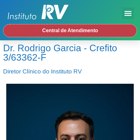
Central de Atendimento
Dr. Rodrigo Garcia - Crefito
3/63362-F
Diretor Clínico do Instituto RV