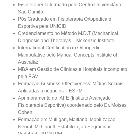
Fisioterapeuta formado pelo Centro Universitário
São Camilo;
Pós Graduado em Fisioterapia Ortopédica e
Central de
Esportiva pela UNICID;
Credenciamento no Método M.D.T (Mechanical
atendimento
Diagnosis and Therapy® – Mckenzie Institute;
International Certification in Orthopedic
Manipulative pelo Manual Concepts Institute of
Antes de iniciar o seu tratamento, iremos fazer uma
Australia;
avaliação clínica da sua coluna e nossos profissionais
MBA em Gestão de Clínicas e Hospitais incompleto
indicarão qual o melhor caminho a ser seguido.
pela FGV
Formação Business Effectiveness: Mídias Sociais
Cidade de São Paulo:
Aplicadas a negócios – ESPM
Aprimoramento no IAFE (Instituto Avançado
(011) 2091-1267
Fisioterapia Esportiva) coordenado pelo Dr. Moises
Cohen;
Demais Localidades:
Formação em Mulligan, Maitland, Mobilização
Neural, McConell, Estabilização Segmentar
0800 494 8888
Vertebral, RPG/RPM,