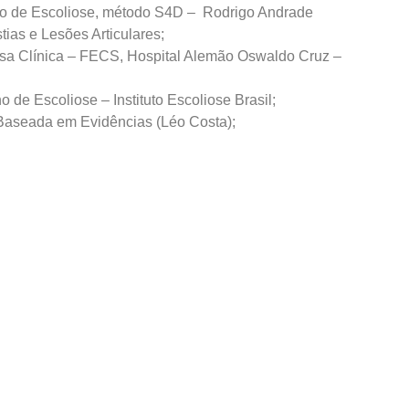
o de Escoliose, método S4D – Rodrigo Andrade
tias e Lesões Articulares;
isa Clínica – FECS, Hospital Alemão Oswaldo Cruz –
 de Escoliose – Instituto Escoliose Brasil;
 Baseada em Evidências (Léo Costa);
tral de atendimento