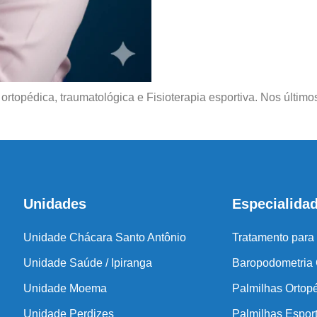
Antes de inicia
coluna e no
ia ortopédica, traumatológica e Fisioterapia esportiva. Nos últ
Unidades
Especialida
Unidade Chácara Santo Antônio
Tratamento para
Unidade Saúde / Ipiranga
Baropodometria
Unidade Moema
Palmilhas Ortop
Unidade Perdizes
Palmilhas Espor