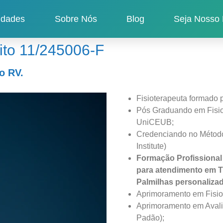
idades
Sobre Nós
Blog
Seja Nosso 
fito 11/245006-F
o RV.
Fisioterapeuta formado p
Pós Graduando em Fisiot
UniCEUB;
Credenciando no Método
Institute)
Formação Profissional 
para atendimento em T
Palmilhas personaliza
Aprimoramento em Fisiot
Aprimoramento em Avalia
Padão);