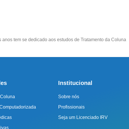
r o seu tratamento, iremos fazer uma avaliação clínica da sua
ssos profissionais indicarão qual o melhor caminho a ser
seguido.
imos anos tem se dedicado aos estudos de Tratamento da Coluna
Cidade de São Paulo:
(011) 2091-1267
Demais Localidades:
des
Institucional
0800 494 8888
 Coluna
Sobre nós
 Computadorizada
Profissionais
édicas
Seja um Licenciado IRV
tivas