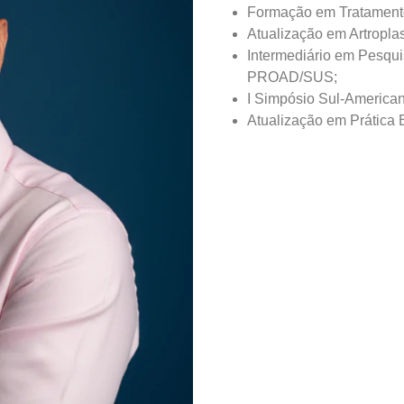
Formação em Tratament
Atualização em Artroplas
Intermediário em Pesqu
PROAD/SUS;
I Simpósio Sul-Americano
Atualização em Prática
Cen