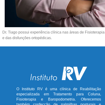
Dr. Tiago possui experiência clínica nas áreas de Fisioterap
e das disfunções ortopédicas.
O Instituto RV é uma clínica de Reabilitação
especializada em Tratamento para Coluna,
Fisioterapia e Baropodometria. Oferecemos
também confecção de palmilhas posturais e