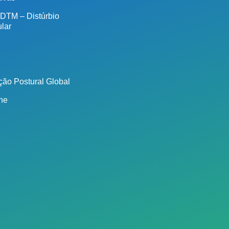
 DTM – Distúrbio
lar
ão Postural Global
ine