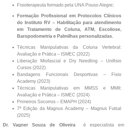
Central de
Fisioterapeuta formado pela UNA Pouso Alegre;
atendimento
Formação Profissional em Protocolos Clínicos
do Instituto RV – Habilitação para atendimento
em Tratamento de Coluna, ATM, Escoliose,
Antes de iniciar o seu tratamento, iremos fazer uma
Baropodometria e Palmilhas personalizadas.
avaliação clínica da sua coluna e nossos profissionais
indicarão qual o melhor caminho a ser seguido.
Técnicas Manipulativas da Coluna Vertebral:
Avaliação e Prática – ISMEC (2022)
Liberação Miofascial e Dry Needling – Unifisio
Cidade de São Paulo:
Cursos (2022)
Bandagens Funcionais Desportivas – Fisio
(011) 2091-1267
Academy (2023)
Técnicas Manipulativas em MMSS e MMII:
Demais Localidades:
Avaliação e Prática – ISMEC (2024)
Primeiros Socorros – EMAPH (2024)
0800 494 8888
7ª Edição da Magnus Academy – Magnus Futsal
(2025)
Dr. Vagner Souza de Oliveira
é especialista em