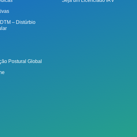
édicas
Seja um Licenciado IRV
tivas
 DTM – Distúrbio
lar
ão Postural Global
ine