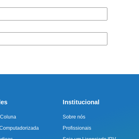
tral de atendimento
r o seu tratamento, iremos fazer uma avaliação clínica da sua
ssos profissionais indicarão qual o melhor caminho a ser
seguido.
Cidade de São Paulo:
(011) 2091-1267
Demais Localidades:
0800 494 8888
des
Institucional
 Coluna
Sobre nós
 Computadorizada
Profissionais