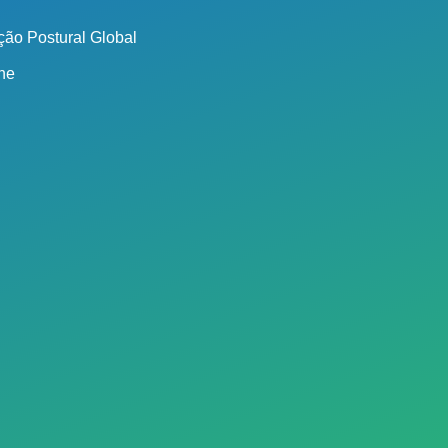
ão Postural Global
ine