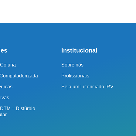
ssos profissionais indicarão qual o melhor caminho a ser
seguido.
Cidade de São Paulo:
(011) 2091-1267
des
Institucional
Demais Localidades:
 Coluna
Sobre nós
0800 494 8888
 Computadorizada
Profissionais
édicas
Seja um Licenciado IRV
tivas
 DTM – Distúrbio
lar