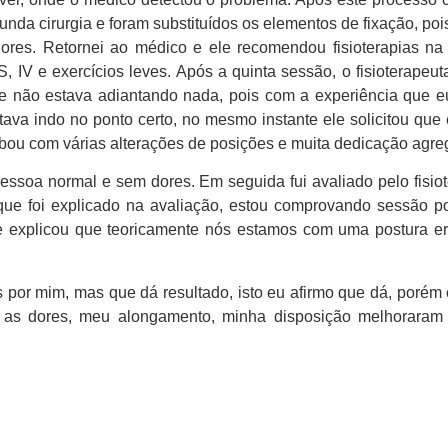
nda cirurgia e foram substituídos os elementos de fixação, poi
ores. Retornei ao médico e ele recomendou fisioterapias na c
S, IV e exercícios leves. Após a quinta sessão, o fisioterape
e não estava adiantando nada, pois com a experiência que e
tava indo no ponto certo, no mesmo instante ele solicitou qu
acabou com várias alterações de posições e muita dedicação agr
soa normal e sem dores. Em seguida fui avaliado pelo fisiote
o que foi explicado na avaliação, estou comprovando sessão p
e explicou que teoricamente nós estamos com uma postura er
s por mim, mas que dá resultado, isto eu afirmo que dá, por
 as dores, meu alongamento, minha disposição melhoraram