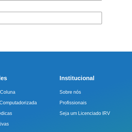
Demais Localidades:
0800 494 8888
des
Institucional
 Coluna
Sobre nós
 Computadorizada
Profissionais
édicas
Seja um Licenciado IRV
tivas