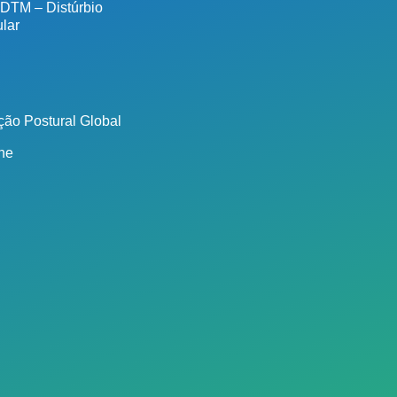
 DTM – Distúrbio
lar
ão Postural Global
ine