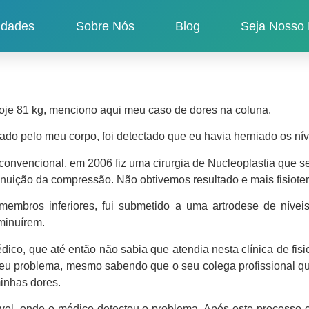
idades
Sobre Nós
Blog
Seja Nosso 
oje 81 kg, menciono aqui meu caso de dores na coluna.
ado pelo meu corpo, foi detectado que eu havia herniado os nív
 convencional, em 2006 fiz uma cirurgia de Nucleoplastia que s
minuição da compressão. Não obtivemos resultado e mais fisiot
embros inferiores, fui submetido a uma artrodese de níve
iminuírem.
médico, que até então não sabia que atendia nesta clínica de fis
 meu problema, mesmo sabendo que o seu colega profissional q
inhas dores.
el, onde o médico detectou o problema. Após este processo cir