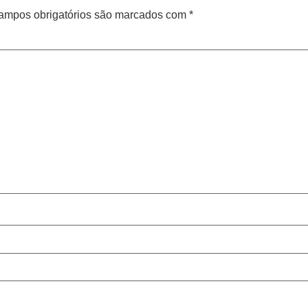
ampos obrigatórios são marcados com
*
Cen
Antes de inicia
coluna e no