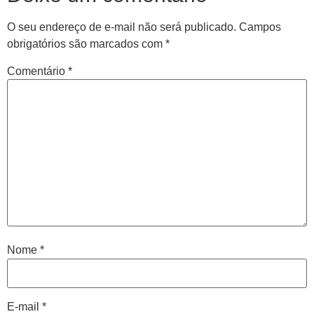
O seu endereço de e-mail não será publicado.
Campos
obrigatórios são marcados com
*
Comentário
*
Central de
atendimento
Antes de iniciar o seu tratamento, iremos fazer uma
Nome
*
avaliação clínica da sua coluna e nossos profissionais
indicarão qual o melhor caminho a ser seguido.
E-mail
*
Cidade de São Paulo: