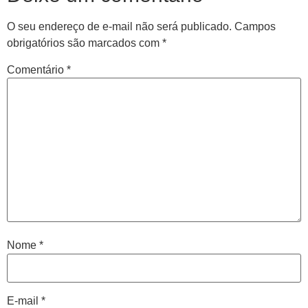
O seu endereço de e-mail não será publicado.
Campos
obrigatórios são marcados com
*
Comentário
*
Central de
atendimento
Antes de iniciar o seu tratamento, iremos fazer uma
Nome
*
avaliação clínica da sua coluna e nossos profissionais
indicarão qual o melhor caminho a ser seguido.
E-mail
*
Cidade de São Paulo: