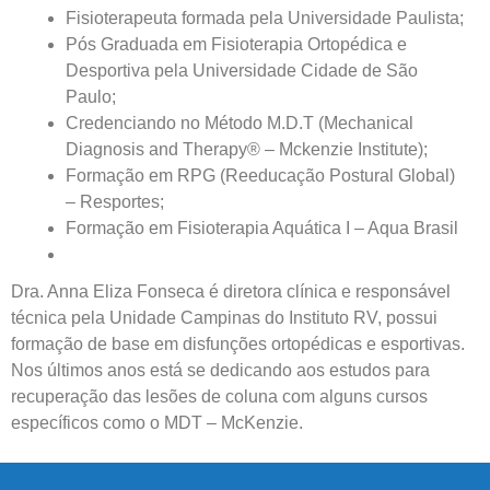
Fisioterapeuta formada pela Universidade Paulista;
avaliação clínica da sua coluna e nossos profissionais
indicarão qual o melhor caminho a ser seguido.
Pós Graduada em Fisioterapia Ortopédica e
Desportiva pela Universidade Cidade de São
Paulo;
Cidade de São Paulo:
Credenciando no Método M.D.T (Mechanical
Diagnosis and Therapy® – Mckenzie Institute);
(011) 2091-1267
Formação em RPG (Reeducação Postural Global)
– Resportes;
Demais Localidades:
Formação em Fisioterapia Aquática I – Aqua Brasil
0800 494 8888
Dra. Anna Eliza Fonseca é diretora clínica e responsável
técnica pela Unidade Campinas do Instituto RV, possui
formação de base em disfunções ortopédicas e esportivas.
Nos últimos anos está se dedicando aos estudos para
recuperação das lesões de coluna com alguns cursos
específicos como o MDT – McKenzie.