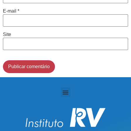
Cidade de São Paulo:
E-mail
*
(011) 2091-1267
Site
Demais Localidades:
0800 494 8888