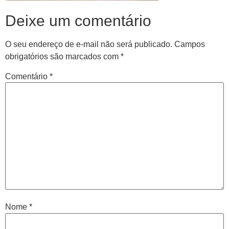
Deixe um comentário
O seu endereço de e-mail não será publicado.
Campos
obrigatórios são marcados com
*
Comentário
*
Central de
atendimento
Antes de iniciar o seu tratamento, iremos fazer uma
avaliação clínica da sua coluna e nossos profissionais
Nome
*
indicarão qual o melhor caminho a ser seguido.