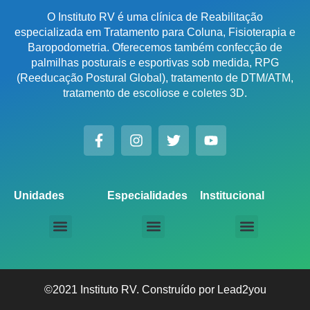
O Instituto RV é uma clínica de Reabilitação
especializada em Tratamento para Coluna, Fisioterapia e
Baropodometria. Oferecemos também confecção de
palmilhas posturais e esportivas sob medida, RPG
(Reeducação Postural Global), tratamento de DTM/ATM,
tratamento de escoliose e coletes 3D.
Unidades
Especialidades
Institucional
Unidade Chácara Santo Antônio
Unidade Saúde / Ipiranga
Unidade Moema
Unidade Perdizes
Unidade Santana
Unidade Tatuapé
Unidade Guarulhos – SP
Unidade Alphaville – SP
Unidade Campinas – Cambuí
Unidade Campinas – Barão Geraldo
Unidade Santo André – SP
Unidade São Bernardo do Campo – SP
Unidade São José dos Campos – SP
Unidade Sorocaba – SP
Unidade Lago Norte – DF
Unidade Porto Alegre – Vila Assunção
Unidade Prado – BH
Unidade Uberaba
Unidade Goiânia – GO
Unidade Londrina – PR
Tratamento para Coluna
Baropodometria Computadorizada
Palmilhas Ortopédicas
Palmilhas Esportivas
Tratamento para DTM – Distúrbio Temporomandibular
RPG – Reeducação Postural Global
Fisioterapia Online
Seja um Licenciado IRV
©2021 Instituto RV. Construído por
Lead2you