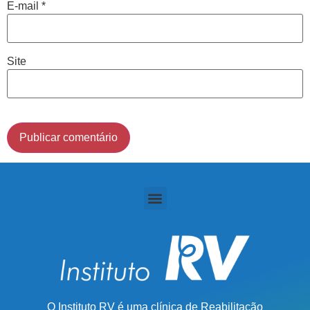
Cidade de São Paulo:
E-mail
*
(011) 2091-1267
Site
Demais Localidades:
0800 494 8888
O Instituto RV é uma clínica de Reabilitação