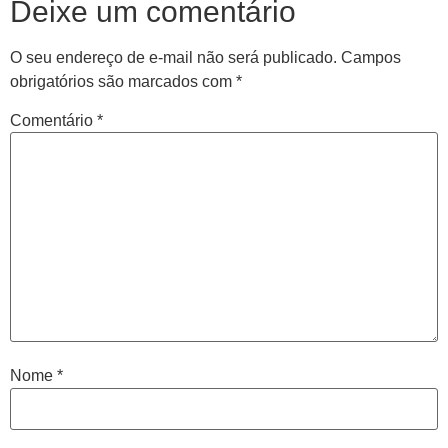
Deixe um comentário
O seu endereço de e-mail não será publicado.
Campos
obrigatórios são marcados com
*
Comentário
*
Central de
atendimento
Antes de iniciar o seu tratamento, iremos fazer uma
avaliação clínica da sua coluna e nossos profissionais
Nome
*
indicarão qual o melhor caminho a ser seguido.