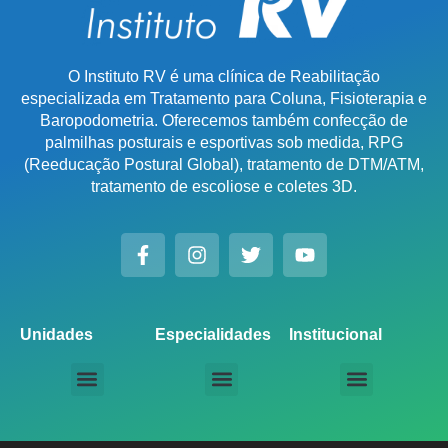
O Instituto RV é uma clínica de Reabilitação
especializada em Tratamento para Coluna, Fisioterapia e
Baropodometria. Oferecemos também confecção de
palmilhas posturais e esportivas sob medida, RPG
(Reeducação Postural Global), tratamento de DTM/ATM,
tratamento de escoliose e coletes 3D.
Unidades
Especialidades
Institucional
Unidade Chácara Santo Antônio
Unidade Saúde / Ipiranga
Unidade Moema
Unidade Perdizes
Unidade Santana
Unidade Tatuapé
Unidade Guarulhos – SP
Unidade Alphaville – SP
Unidade Campinas – Cambuí
Unidade Campinas – Barão Geraldo
Unidade Santo André – SP
Unidade São Bernardo do Campo – SP
Unidade São José dos Campos – SP
Unidade Sorocaba – SP
Unidade Lago Norte – DF
Unidade Porto Alegre – Vila Assunção
Unidade Prado – BH
Unidade Uberaba
Unidade Goiânia – GO
Unidade Londrina – PR
Tratamento para Coluna
Baropodometria Computadorizada
Palmilhas Ortopédicas
Palmilhas Esportivas
Tratamento para DTM – Distúrbio Temporomandibular
RPG – Reeducação Postural Global
Fisioterapia Online
Seja um Licenciado IRV