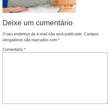
Deixe um comentário
O seu endereço de e-mail não será publicado.
Campos
obrigatórios são marcados com
*
Comentário
*
Central de
atendimento
Antes de iniciar o seu tratamento, iremos fazer uma
avaliação clínica da sua coluna e nossos profissionais
indicarão qual o melhor caminho a ser seguido.