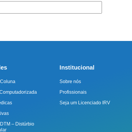
r o seu tratamento, iremos fazer uma avaliação clínica da sua
ssos profissionais indicarão qual o melhor caminho a ser
seguido.
Cidade de São Paulo:
(011) 2091-1267
Demais Localidades:
des
Institucional
0800 494 8888
 Coluna
Sobre nós
 Computadorizada
Profissionais
édicas
Seja um Licenciado IRV
tivas
 DTM – Distúrbio
lar