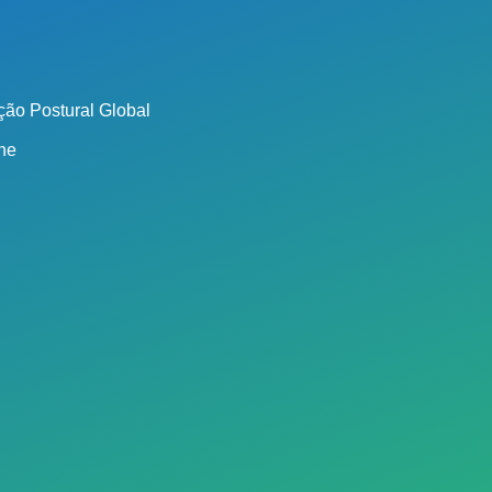
ão Postural Global
ine