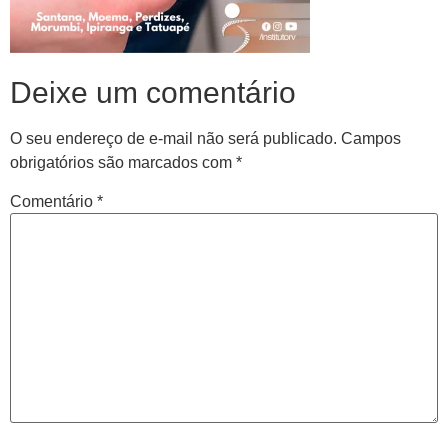
Deixe um comentário
O seu endereço de e-mail não será publicado.
Campos
obrigatórios são marcados com
*
Comentário
*
Central de
atendimento
Antes de iniciar o seu tratamento, iremos fazer uma
avaliação clínica da sua coluna e nossos profissionais
indicarão qual o melhor caminho a ser seguido.