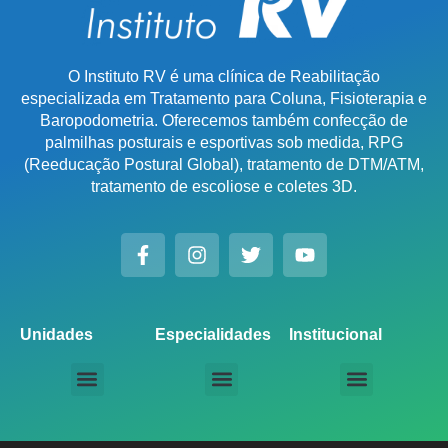
O Instituto RV é uma clínica de Reabilitação
especializada em Tratamento para Coluna, Fisioterapia e
Baropodometria. Oferecemos também confecção de
palmilhas posturais e esportivas sob medida, RPG
(Reeducação Postural Global), tratamento de DTM/ATM,
tratamento de escoliose e coletes 3D.
Unidades
Especialidades
Institucional
Unidade Chácara Santo Antônio
Unidade Saúde / Ipiranga
Unidade Moema
Unidade Perdizes
Unidade Santana
Unidade Tatuapé
Unidade Guarulhos – SP
Unidade Alphaville – SP
Unidade Campinas – Cambuí
Unidade Campinas – Barão Geraldo
Unidade Santo André – SP
Unidade São Bernardo do Campo – SP
Unidade São José dos Campos – SP
Unidade Sorocaba – SP
Unidade Lago Norte – DF
Unidade Porto Alegre – Vila Assunção
Unidade Prado – BH
Unidade Uberaba
Unidade Goiânia – GO
Unidade Londrina – PR
Tratamento para Coluna
Baropodometria Computadorizada
Palmilhas Ortopédicas
Palmilhas Esportivas
Tratamento para DTM – Distúrbio Temporomandibular
RPG – Reeducação Postural Global
Fisioterapia Online
Seja um Licenciado IRV