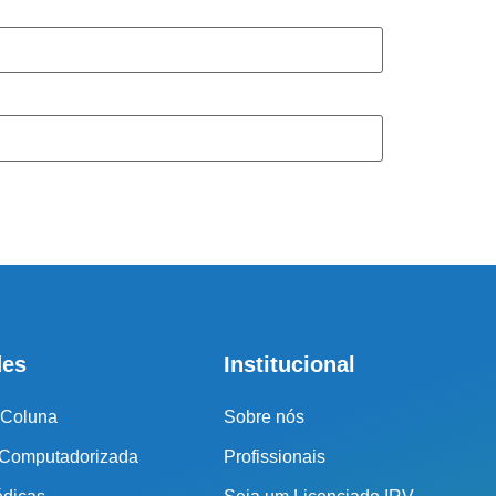
tral de atendimento
r o seu tratamento, iremos fazer uma avaliação clínica da sua
ssos profissionais indicarão qual o melhor caminho a ser
seguido.
Cidade de São Paulo:
(011) 2091-1267
Demais Localidades:
0800 494 8888
des
Institucional
 Coluna
Sobre nós
 Computadorizada
Profissionais