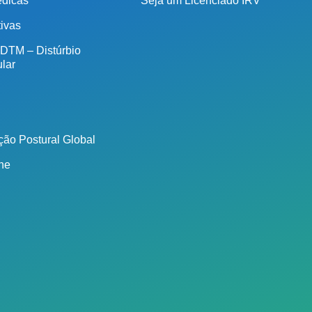
édicas
Seja um Licenciado IRV
tivas
 DTM – Distúrbio
lar
ão Postural Global
ine