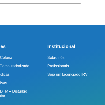
ssos profissionais indicarão qual o melhor caminho a ser
seguido.
Cidade de São Paulo:
(011) 2091-1267
des
Institucional
Demais Localidades:
 Coluna
Sobre nós
0800 494 8888
 Computadorizada
Profissionais
édicas
Seja um Licenciado IRV
tivas
 DTM – Distúrbio
lar