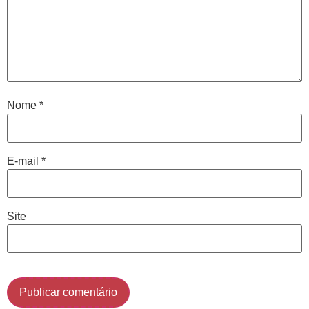
Antes de iniciar o seu tratamento, iremos fazer uma
avaliação clínica da sua coluna e nossos profissionais
indicarão qual o melhor caminho a ser seguido.
Cidade de São Paulo:
Nome
*
(011) 2091-1267
Demais Localidades:
E-mail
*
0800 494 8888
Site