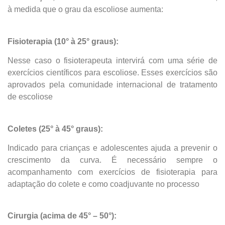
à medida que o grau da escoliose aumenta:
Fisioterapia (10° à 25° graus):
Nesse caso o fisioterapeuta intervirá com uma série de
exercícios científicos para escoliose. Esses exercícios são
aprovados pela comunidade internacional de tratamento
de escoliose
Central de
Coletes (25° à 45° graus):
atendimento
Indicado para crianças e adolescentes ajuda a prevenir o
crescimento da curva. É necessário sempre o
acompanhamento com exercícios de fisioterapia para
Antes de iniciar o seu tratamento, iremos fazer uma
adaptação do colete e como coadjuvante no processo
avaliação clínica da sua coluna e nossos profissionais
indicarão qual o melhor caminho a ser seguido.
Cirurgia (acima de 45° – 50°):
Cidade de São Paulo: