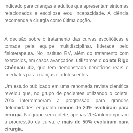
Indicado para crianças e adultos que apresentam sintomas
relacionados à escoliose e/ou incapacidade. A ciência
(011) 2091-1267
recomenda a cirurgia como última opção.
Demais Localidades:
A decisão sobre o tratamento das curvas escolióticas é
0800 494 8888
tomada pela equipe multidisciplinar, liderada pelo
fisioterapeuta. No Instituto RV, além do tratamento com
exercícios, em casos avançados, utilizamos o
colete Rigo
Chêneau 3D
, que tem demonstrado benefícios reais e
imediatos para crianças e adolescentes.
Um estudo publicado em uma renomada revista científica
revelou que, no grupo de pacientes utilizando o colete,
70% interromperam a progressão para grandes
deformidades, enquanto
menos de 20% evoluíram para
cirurgia
. No grupo sem colete, apenas 20% interromperam
a progressão da curva, e
mais de 50% evoluíram para
cirurgia.