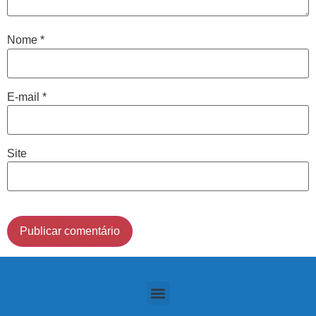
indicarão qual o melhor caminho a ser seguido.
Nome
*
Cidade de São Paulo:
(011) 2091-1267
E-mail
*
Demais Localidades:
Site
0800 494 8888