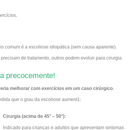
ercícios.
s comum é a escoliose idiopática (sem causa aparente).
recisam de tratamento, outros podem evoluir para cirurgia
ada precocemente!
eria melhorar com exercícios em um caso cirúrgico
.
medida que o grau da escoliose aument1:
Cirurgia (acima de 45° – 50°):
Indicado para crianças e adultos que apresentam sintomas