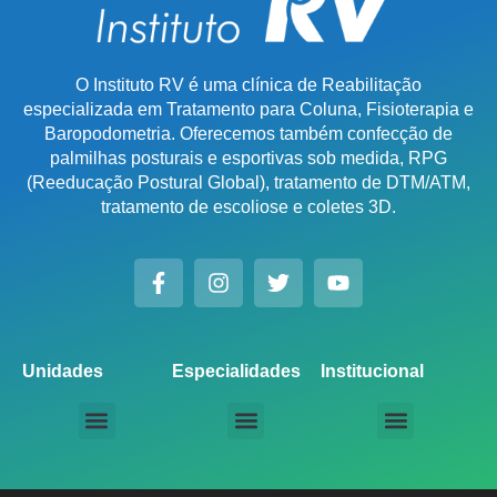
O Instituto RV é uma clínica de Reabilitação
especializada em Tratamento para Coluna, Fisioterapia e
Baropodometria. Oferecemos também confecção de
palmilhas posturais e esportivas sob medida, RPG
(Reeducação Postural Global), tratamento de DTM/ATM,
tratamento de escoliose e coletes 3D.
Unidades
Especialidades
Institucional
Unidade Chácara Santo Antônio
Unidade Saúde / Ipiranga
Unidade Moema
Unidade Perdizes
Unidade Santana
Unidade Tatuapé
Unidade Guarulhos – SP
Unidade Alphaville – SP
Unidade Campinas – Cambuí
Unidade Campinas – Barão Geraldo
Unidade Santo André – SP
Unidade São Bernardo do Campo – SP
Unidade São José dos Campos – SP
Unidade Sorocaba – SP
Unidade Lago Norte – DF
Unidade Porto Alegre – Vila Assunção
Unidade Prado – BH
Unidade Uberaba
Unidade Goiânia – GO
Unidade Londrina – PR
Tratamento para Coluna
Baropodometria Computadorizada
Palmilhas Ortopédicas
Palmilhas Esportivas
Tratamento para DTM – Distúrbio Temporomandibular
RPG – Reeducação Postural Global
Fisioterapia Online
Seja um Licenciado IRV