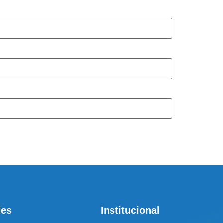
tral de atendimento
r o seu tratamento, iremos fazer uma avaliação clínica da sua
ssos profissionais indicarão qual o melhor caminho a ser
seguido.
des
Institucional
Cidade de São Paulo: