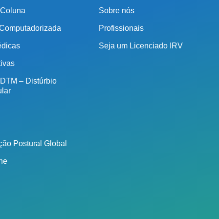
 Coluna
Sobre nós
(011) 2091-1267
 Computadorizada
Profissionais
Demais Localidades:
édicas
Seja um Licenciado IRV
tivas
0800 494 8888
 DTM – Distúrbio
lar
ão Postural Global
ine