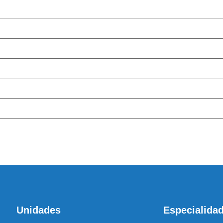
Cen
Antes de inicia
coluna e no
Unidades
Especialida