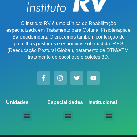
O Instituto RV é uma clínica de Reabilitação
especializada em Tratamento para Coluna, Fisioterapia e
Baropodometria. Oferecemos também confecção de
palmilhas posturais e esportivas sob medida, RPG
(Reeducação Postural Global), tratamento de DTM/ATM,
tratamento de escoliose e coletes 3D.
Unidades
Especialidades
Institucional
Unidade Chácara Santo Antônio
Unidade Saúde / Ipiranga
Unidade Moema
Unidade Perdizes
Unidade Santana
Unidade Tatuapé
Unidade Guarulhos – SP
Unidade Alphaville – SP
Unidade Campinas – Cambuí
Unidade Campinas – Barão Geraldo
Unidade Santo André – SP
Unidade São Bernardo do Campo – SP
Unidade São José dos Campos – SP
Unidade Sorocaba – SP
Unidade Lago Norte – DF
Unidade Porto Alegre – Vila Assunção
Unidade Prado – BH
Unidade Uberaba
Unidade Goiânia – GO
Unidade Londrina – PR
Tratamento para Coluna
Baropodometria Computadorizada
Palmilhas Ortopédicas
Palmilhas Esportivas
Tratamento para DTM – Distúrbio Temporomandibular
RPG – Reeducação Postural Global
Fisioterapia Online
Seja um Licenciado IRV