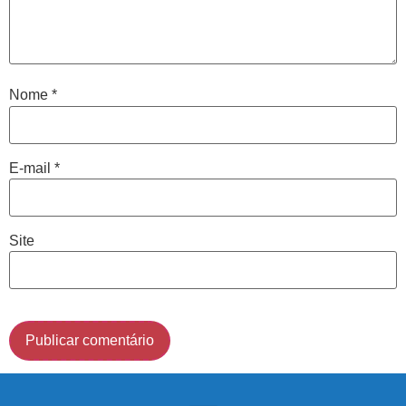
avaliação clínica da sua coluna e nossos profissionais
indicarão qual o melhor caminho a ser seguido.
Cidade de São Paulo:
Nome
*
(011) 2091-1267
E-mail
*
Demais Localidades:
0800 494 8888
Site