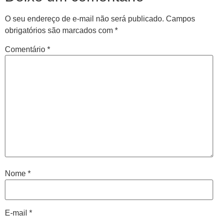
O seu endereço de e-mail não será publicado.
Campos
obrigatórios são marcados com
*
Comentário
*
Central de
atendimento
Antes de iniciar o seu tratamento, iremos fazer uma
Nome
*
avaliação clínica da sua coluna e nossos profissionais
indicarão qual o melhor caminho a ser seguido.
E-mail
*
Cidade de São Paulo: