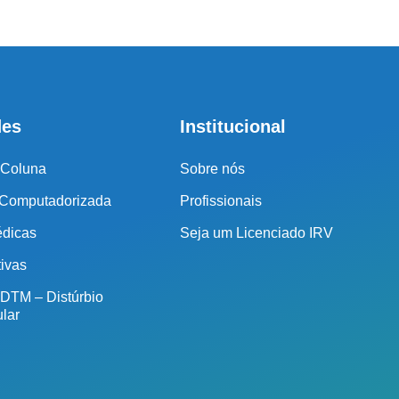
seguido.
Cidade de São Paulo:
(011) 2091-1267
des
Institucional
Demais Localidades:
 Coluna
Sobre nós
 Computadorizada
Profissionais
0800 494 8888
édicas
Seja um Licenciado IRV
tivas
 DTM – Distúrbio
lar