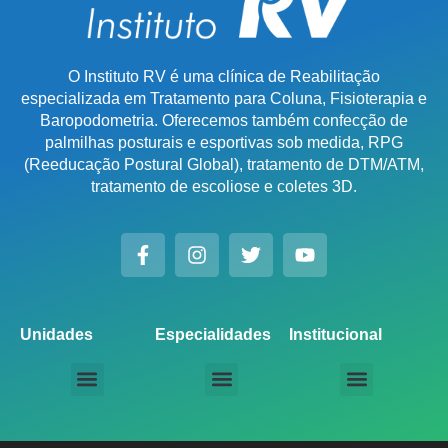
O Instituto RV é uma clínica de Reabilitação
especializada em Tratamento para Coluna, Fisioterapia e
Baropodometria. Oferecemos também confecção de
palmilhas posturais e esportivas sob medida, RPG
(Reeducação Postural Global), tratamento de DTM/ATM,
tratamento de escoliose e coletes 3D.
Unidades
Especialidades
Institucional
Unidade Chácara Santo Antônio
Unidade Saúde / Ipiranga
Unidade Moema
Unidade Perdizes
Unidade Santana
Unidade Tatuapé
Unidade Guarulhos – SP
Unidade Alphaville – SP
Unidade Campinas – Cambuí
Unidade Campinas – Barão Geraldo
Unidade Santo André – SP
Unidade São Bernardo do Campo – SP
Unidade São José dos Campos – SP
Unidade Sorocaba – SP
Unidade Lago Norte – DF
Unidade Porto Alegre – Vila Assunção
Unidade Prado – BH
Unidade Uberaba
Unidade Goiânia – GO
Unidade Londrina – PR
Tratamento para Coluna
Baropodometria Computadorizada
Palmilhas Ortopédicas
Palmilhas Esportivas
Tratamento para DTM – Distúrbio Temporomandibular
RPG – Reeducação Postural Global
Fisioterapia Online
Seja um Licenciado IRV