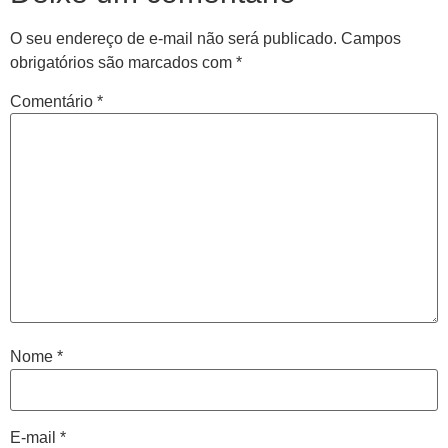
O seu endereço de e-mail não será publicado.
Campos
obrigatórios são marcados com
*
Comentário
*
Central de
atendimento
Antes de iniciar o seu tratamento, iremos fazer uma
Nome
*
avaliação clínica da sua coluna e nossos profissionais
indicarão qual o melhor caminho a ser seguido.
E-mail
*
Cidade de São Paulo: