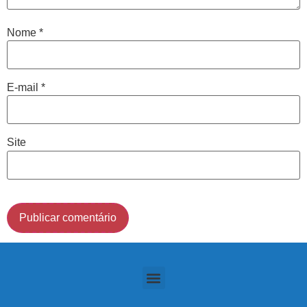
indicarão qual o melhor caminho a ser seguido.
Nome
*
Cidade de São Paulo:
(011) 2091-1267
E-mail
*
Demais Localidades:
Site
0800 494 8888