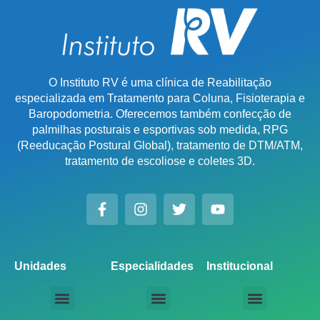
O Instituto RV é uma clínica de Reabilitação
especializada em Tratamento para Coluna, Fisioterapia e
Baropodometria. Oferecemos também confecção de
palmilhas posturais e esportivas sob medida, RPG
(Reeducação Postural Global), tratamento de DTM/ATM,
tratamento de escoliose e coletes 3D.
Unidades
Especialidades
Institucional
Unidade Chácara Santo Antônio
Unidade Saúde / Ipiranga
Unidade Moema
Unidade Perdizes
Unidade Santana
Unidade Tatuapé
Unidade Guarulhos – SP
Unidade Alphaville – SP
Unidade Campinas – Cambuí
Unidade Campinas – Barão Geraldo
Unidade Santo André – SP
Unidade São Bernardo do Campo – SP
Unidade São José dos Campos – SP
Unidade Sorocaba – SP
Unidade Lago Norte – DF
Unidade Porto Alegre – Vila Assunção
Unidade Prado – BH
Unidade Uberaba
Unidade Goiânia – GO
Unidade Londrina – PR
Tratamento para Coluna
Baropodometria Computadorizada
Palmilhas Ortopédicas
Palmilhas Esportivas
Tratamento para DTM – Distúrbio Temporomandibular
RPG – Reeducação Postural Global
Fisioterapia Online
Seja um Licenciado IRV