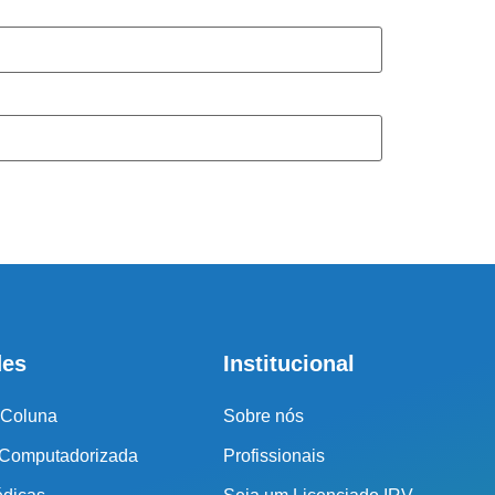
tral de atendimento
r o seu tratamento, iremos fazer uma avaliação clínica da sua
ssos profissionais indicarão qual o melhor caminho a ser
seguido.
Cidade de São Paulo:
(011) 2091-1267
Demais Localidades:
0800 494 8888
des
Institucional
 Coluna
Sobre nós
 Computadorizada
Profissionais