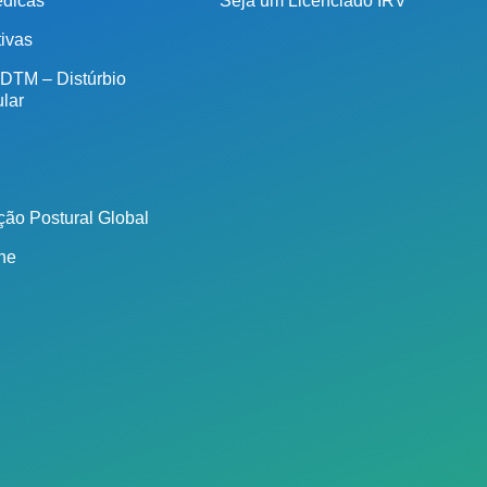
édicas
Seja um Licenciado IRV
tivas
 DTM – Distúrbio
lar
ão Postural Global
ine