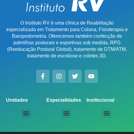
O Instituto RV é uma clínica de Reabilitação
especializada em Tratamento para Coluna, Fisioterapia e
Baropodometria. Oferecemos também confecção de
palmilhas posturais e esportivas sob medida, RPG
(Reeducação Postural Global), tratamento de DTM/ATM,
tratamento de escoliose e coletes 3D.
Unidades
Especialidades
Institucional
Unidade Chácara Santo Antônio
Unidade Saúde / Ipiranga
Unidade Moema
Unidade Perdizes
Unidade Santana
Unidade Tatuapé
Unidade Guarulhos – SP
Unidade Alphaville – SP
Unidade Campinas – Cambuí
Unidade Campinas – Barão Geraldo
Unidade Santo André – SP
Unidade São Bernardo do Campo – SP
Unidade São José dos Campos – SP
Unidade Sorocaba – SP
Unidade Lago Norte – DF
Unidade Porto Alegre – Vila Assunção
Unidade Prado – BH
Unidade Uberaba
Unidade Goiânia – GO
Unidade Londrina – PR
Tratamento para Coluna
Baropodometria Computadorizada
Palmilhas Ortopédicas
Palmilhas Esportivas
Tratamento para DTM – Distúrbio Temporomandibular
RPG – Reeducação Postural Global
Fisioterapia Online
Seja um Licenciado IRV