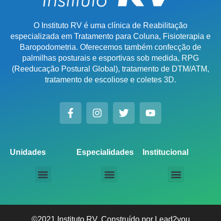
O Instituto RV é uma clínica de Reabilitação
especializada em Tratamento para Coluna, Fisioterapia e
Baropodometria. Oferecemos também confecção de
palmilhas posturais e esportivas sob medida, RPG
(Reeducação Postural Global), tratamento de DTM/ATM,
tratamento de escoliose e coletes 3D.
Unidades
Especialidades
Institucional
Unidade Chácara Santo Antônio
Unidade Saúde / Ipiranga
Unidade Moema
Unidade Perdizes
Unidade Santana
Unidade Tatuapé
Unidade Guarulhos – SP
Unidade Alphaville – SP
Unidade Campinas – Cambuí
Unidade Campinas – Barão Geraldo
Unidade Santo André – SP
Unidade São Bernardo do Campo – SP
Unidade São José dos Campos – SP
Unidade Sorocaba – SP
Unidade Lago Norte – DF
Unidade Porto Alegre – Vila Assunção
Unidade Prado – BH
Unidade Uberaba
Unidade Goiânia – GO
Unidade Londrina – PR
Tratamento para Coluna
Baropodometria Computadorizada
Palmilhas Ortopédicas
Palmilhas Esportivas
Tratamento para DTM – Distúrbio Temporomandibular
RPG – Reeducação Postural Global
Fisioterapia Online
Seja um Licenciado IRV
©2021 Instituto RV. Construído por
Lead2you