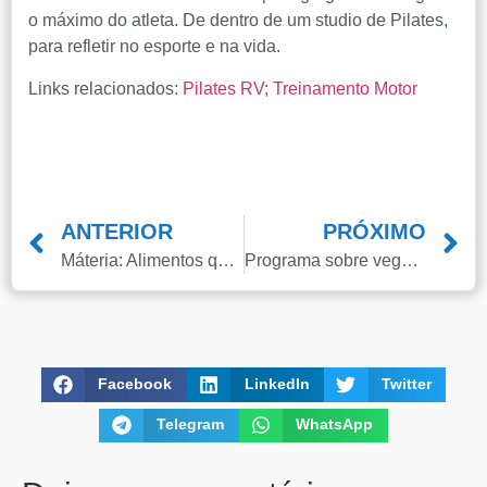
o máximo do atleta. De dentro de um studio de Pilates,
para refletir no esporte e na vida.
Links relacionados:
Pilates RV
;
Treinamento Motor
ANTERIOR
PRÓXIMO
Máteria: Alimentos que podem combater o estresse.
Programa sobre veganos x carnívoros com participação do Instituto RV
Central de atendime
Facebook
LinkedIn
Twitter
Antes de iniciar o seu tratamento, iremos fazer uma avaliação
sua coluna e nossos profissionais indicarão qual o melhor ca
Telegram
WhatsApp
seguido.