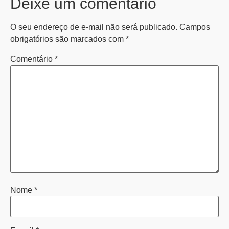
Deixe um comentário
Cidade de São Paulo:
O seu endereço de e-mail não será publicado.
Campos
(011) 2091-1267
obrigatórios são marcados com
*
Comentário
*
Demais Localidades:
0800 494 8888
Nome
*