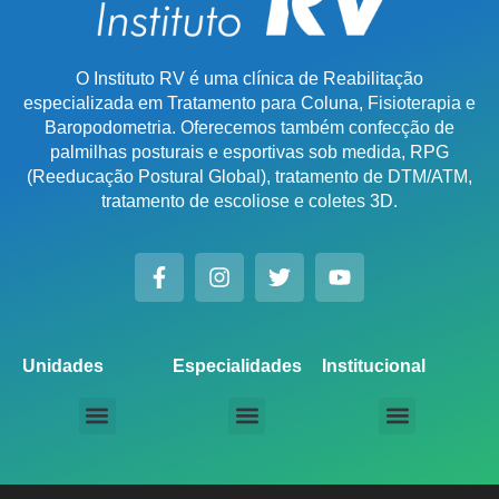
O Instituto RV é uma clínica de Reabilitação
especializada em Tratamento para Coluna, Fisioterapia e
Baropodometria. Oferecemos também confecção de
palmilhas posturais e esportivas sob medida, RPG
(Reeducação Postural Global), tratamento de DTM/ATM,
tratamento de escoliose e coletes 3D.
Unidades
Especialidades
Institucional
Unidade Chácara Santo Antônio
Unidade Saúde / Ipiranga
Unidade Moema
Unidade Perdizes
Unidade Santana
Unidade Tatuapé
Unidade Guarulhos – SP
Unidade Alphaville – SP
Unidade Campinas – Cambuí
Unidade Campinas – Barão Geraldo
Unidade Santo André – SP
Unidade São Bernardo do Campo – SP
Unidade São José dos Campos – SP
Unidade Sorocaba – SP
Unidade Lago Norte – DF
Unidade Porto Alegre – Vila Assunção
Unidade Prado – BH
Unidade Uberaba
Unidade Goiânia – GO
Unidade Londrina – PR
Tratamento para Coluna
Baropodometria Computadorizada
Palmilhas Ortopédicas
Palmilhas Esportivas
Tratamento para DTM – Distúrbio Temporomandibular
RPG – Reeducação Postural Global
Fisioterapia Online
Seja um Licenciado IRV