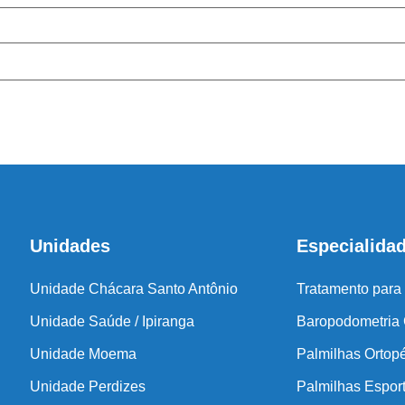
Antes de inicia
coluna e no
Unidades
Especialida
Unidade Chácara Santo Antônio
Tratamento para
Unidade Saúde / Ipiranga
Baropodometria
Unidade Moema
Palmilhas Ortop
Unidade Perdizes
Palmilhas Espor