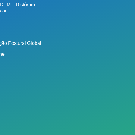
 DTM – Distúrbio
lar
ão Postural Global
ine