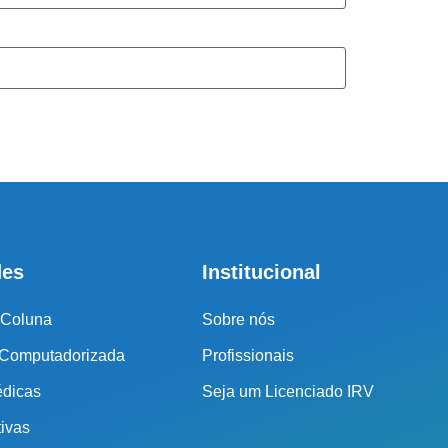
r o seu tratamento, iremos fazer uma avaliação clínica da sua
ssos profissionais indicarão qual o melhor caminho a ser
seguido.
Cidade de São Paulo:
(011) 2091-1267
Demais Localidades:
des
Institucional
0800 494 8888
 Coluna
Sobre nós
 Computadorizada
Profissionais
édicas
Seja um Licenciado IRV
tivas