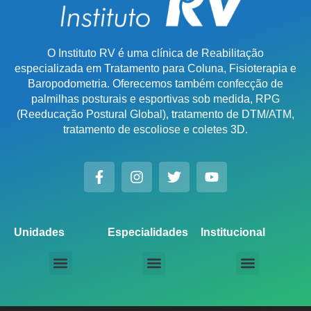
O Instituto RV é uma clínica de Reabilitação
especializada em Tratamento para Coluna, Fisioterapia e
Baropodometria. Oferecemos também confecção de
palmilhas posturais e esportivas sob medida, RPG
(Reeducação Postural Global), tratamento de DTM/ATM,
tratamento de escoliose e coletes 3D.
Unidades
Especialidades
Institucional
Unidade Chácara Santo Antônio
Unidade Saúde / Ipiranga
Unidade Moema
Unidade Perdizes
Unidade Santana
Unidade Tatuapé
Unidade Guarulhos – SP
Unidade Alphaville – SP
Unidade Campinas – Cambuí
Unidade Campinas – Barão Geraldo
Unidade Santo André – SP
Unidade São Bernardo do Campo – SP
Unidade São José dos Campos – SP
Unidade Sorocaba – SP
Unidade Lago Norte – DF
Unidade Porto Alegre – Vila Assunção
Unidade Prado – BH
Unidade Uberaba
Unidade Goiânia – GO
Unidade Londrina – PR
Tratamento para Coluna
Baropodometria Computadorizada
Palmilhas Ortopédicas
Palmilhas Esportivas
Tratamento para DTM – Distúrbio Temporomandibular
RPG – Reeducação Postural Global
Fisioterapia Online
Seja um Licenciado IRV