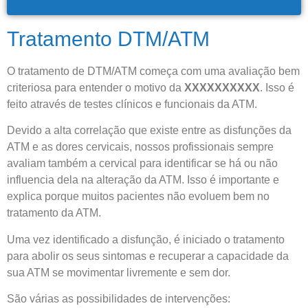
atendimento
Tratamento DTM/ATM
Antes de iniciar o seu tratamento, iremos fazer uma
avaliação clínica da sua coluna e nossos profissionais
indicarão qual o melhor caminho a ser seguido.
O tratamento de DTM/ATM começa com uma avaliação bem
criteriosa para entender o motivo da
XXXXXXXXXX
. Isso é
feito através de testes clínicos e funcionais da ATM.
Cidade de São Paulo:
Devido a alta correlação que existe entre as disfunções da
(011) 2091-1267
ATM e as dores cervicais, nossos profissionais sempre
avaliam também a cervical para identificar se há ou não
Demais Localidades:
influencia dela na alteração da ATM. Isso é importante e
explica porque muitos pacientes não evoluem bem no
tratamento da ATM.
0800 494 8888
Uma vez identificado a disfunção, é iniciado o tratamento
para abolir os seus sintomas e recuperar a capacidade da
sua ATM se movimentar livremente e sem dor.
São várias as possibilidades de intervenções: