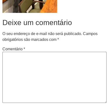
Deixe um comentário
O seu endereço de e-mail não será publicado.
Campos
obrigatórios são marcados com
*
Comentário
*
Central de
atendimento
Antes de iniciar o seu tratamento, iremos fazer uma
avaliação clínica da sua coluna e nossos profissionais
indicarão qual o melhor caminho a ser seguido.