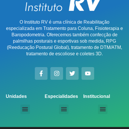
O Instituto RV é uma clínica de Reabilitação
especializada em Tratamento para Coluna, Fisioterapia e
Baropodometria. Oferecemos também confecção de
palmilhas posturais e esportivas sob medida, RPG
(Reeducação Postural Global), tratamento de DTM/ATM,
tratamento de escoliose e coletes 3D.
Unidades
Especialidades
Institucional
Unidade Chácara Santo Antônio
Unidade Saúde / Ipiranga
Unidade Moema
Unidade Perdizes
Unidade Santana
Unidade Tatuapé
Unidade Guarulhos – SP
Unidade Alphaville – SP
Unidade Campinas – Cambuí
Unidade Campinas – Barão Geraldo
Unidade Santo André – SP
Unidade São Bernardo do Campo – SP
Unidade São José dos Campos – SP
Unidade Sorocaba – SP
Unidade Lago Norte – DF
Unidade Porto Alegre – Vila Assunção
Unidade Prado – BH
Unidade Uberaba
Unidade Goiânia – GO
Unidade Londrina – PR
Tratamento para Coluna
Baropodometria Computadorizada
Palmilhas Ortopédicas
Palmilhas Esportivas
Tratamento para DTM – Distúrbio Temporomandibular
RPG – Reeducação Postural Global
Fisioterapia Online
Seja um Licenciado IRV