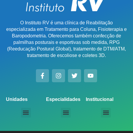
O Instituto RV é uma clínica de Reabilitação
especializada em Tratamento para Coluna, Fisioterapia e
Baropodometria. Oferecemos também confecção de
palmilhas posturais e esportivas sob medida, RPG
(Reeducação Postural Global), tratamento de DTM/ATM,
tratamento de escoliose e coletes 3D.
Unidades
Especialidades
Institucional
Unidade Chácara Santo Antônio
Unidade Saúde / Ipiranga
Unidade Moema
Unidade Perdizes
Unidade Santana
Unidade Tatuapé
Unidade Guarulhos – SP
Unidade Alphaville – SP
Unidade Campinas – Cambuí
Unidade Campinas – Barão Geraldo
Unidade Santo André – SP
Unidade São Bernardo do Campo – SP
Unidade São José dos Campos – SP
Unidade Sorocaba – SP
Unidade Lago Norte – DF
Unidade Porto Alegre – Vila Assunção
Unidade Prado – BH
Unidade Uberaba
Unidade Goiânia – GO
Unidade Londrina – PR
Tratamento para Coluna
Baropodometria Computadorizada
Palmilhas Ortopédicas
Palmilhas Esportivas
Tratamento para DTM – Distúrbio Temporomandibular
RPG – Reeducação Postural Global
Fisioterapia Online
Seja um Licenciado IRV