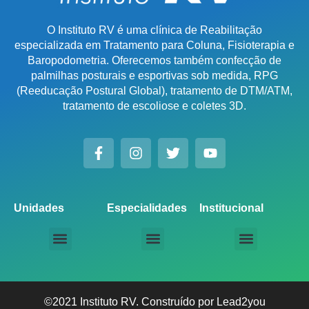
O Instituto RV é uma clínica de Reabilitação
especializada em Tratamento para Coluna, Fisioterapia e
Baropodometria. Oferecemos também confecção de
palmilhas posturais e esportivas sob medida, RPG
(Reeducação Postural Global), tratamento de DTM/ATM,
tratamento de escoliose e coletes 3D.
Unidades
Especialidades
Institucional
Unidade Chácara Santo Antônio
Unidade Saúde / Ipiranga
Unidade Moema
Unidade Perdizes
Unidade Santana
Unidade Tatuapé
Unidade Guarulhos – SP
Unidade Alphaville – SP
Unidade Campinas – Cambuí
Unidade Campinas – Barão Geraldo
Unidade Santo André – SP
Unidade São Bernardo do Campo – SP
Unidade São José dos Campos – SP
Unidade Sorocaba – SP
Unidade Lago Norte – DF
Unidade Porto Alegre – Vila Assunção
Unidade Prado – BH
Unidade Uberaba
Unidade Goiânia – GO
Unidade Londrina – PR
Tratamento para Coluna
Baropodometria Computadorizada
Palmilhas Ortopédicas
Palmilhas Esportivas
Tratamento para DTM – Distúrbio Temporomandibular
RPG – Reeducação Postural Global
Fisioterapia Online
Seja um Licenciado IRV
©2021 Instituto RV. Construído por
Lead2you